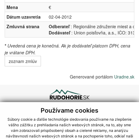
Mena
€
Dátum uzavretia
02-04-2012
Zmluvná strana
Odberateľ
: Regionálne združenie miest a ob
Dodávateľ
: Union poisťovňa, a.s., IČO: 3132
*
Uvedená cena je konečná. Ak je dodávateľ platcom DPH, cena
je vrátane DPH.
zoznam zmlúv
Generované portálom
Uradne.sk
O nás
Používame cookies
Aktuality
Súbory cookie a ďalšie technológie sledovania používame na zlepšenie
Dokumenty
vášho zážitku z prehliadania našich webových stránok, na to, aby sme
Zverejňovanie
vám zobrazovali prispôsobený obsah a cielené reklamy, na analýzu
Projekty
návštevnosti našich webových stránok a na pochopenie toho, odkiaľ naši